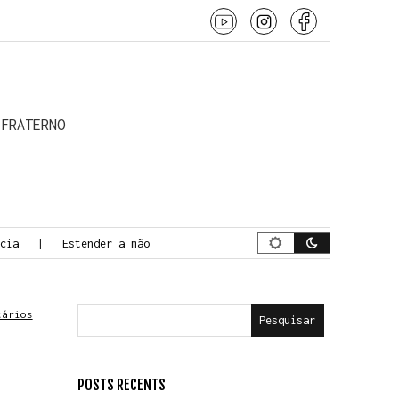
 o conteúdo
 FRATERNO
ia
Estender a mão
A Jornada da Morte Consciente
tários
Pesquisar
POSTS RECENTS