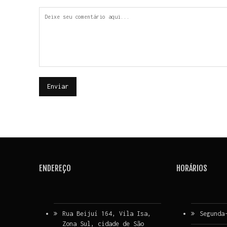
ENDEREÇO
HORÁRIOS
Rua Beijuí 164, Vila Isa,
Segunda
Zona Sul, cidade de São