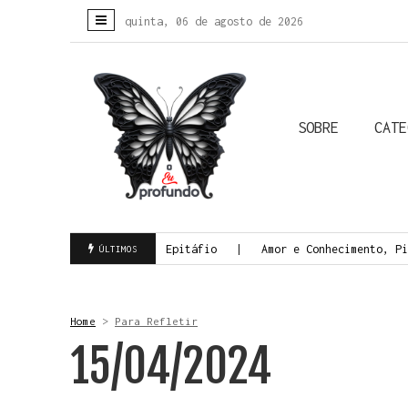
quinta, 06 de agosto de 2026
SOBRE
CATE
Colunistas
Biografias
Crônicas
Histórias Reais
Todas
a Morte Consciente
Epitáfio
Amor e Conhecimento, Pil
ÚLTIMOS
Home
>
Para Refletir
15/04/2024