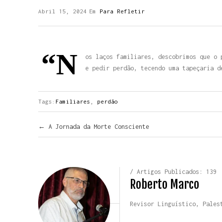
Abril 15, 2024
Em
Para Refletir
“N
os laços familiares, descobrimos que o 
e pedir perdão, tecendo uma tapeçaria d
Tags:
Familiares
,
perdão
Navegar pelos Posts
←
A Jornada da Morte Consciente
/ Artigos Publicados: 139
Roberto Marco
Revisor Linguístico, Pales