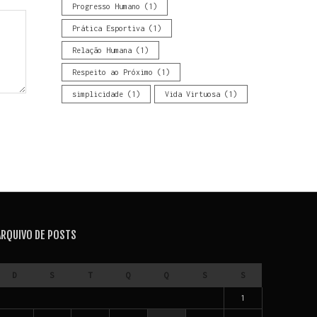
Progresso Humano
(1)
Prática Esportiva
(1)
Relação Humana
(1)
Respeito ao Próximo
(1)
simplicidade
(1)
Vida Virtuosa
(1)
ARQUIVO DE POSTS
D
S
T
Q
Q
S
S
1