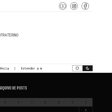
 o conteúdo
 FRATERNO
ência
Estender a mão
A Jornada da Morte Consciente
ARQUIVO DE POSTS
D
S
T
Q
Q
S
S
1