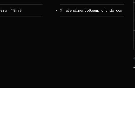
eira: 18h30
atendimento@oeuprofundo.com