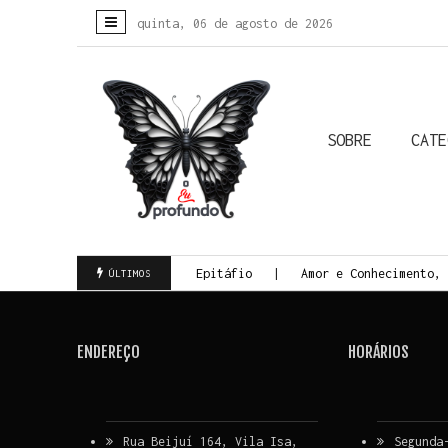
quinta, 06 de agosto de 2026
SOBRE
CATE
Colunistas
Biografias
Crônicas
Histórias Reais
Todas
a da Morte Consciente
Epitáfio
Amor e Conhecimento, 
ÚLTIMOS
ENDEREÇO
HORÁRIOS
Rua Beijuí 164, Vila Isa,
Segunda