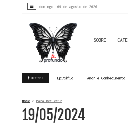
domingo, 09 de agosto de 2026
SOBRE
CATE
Colunistas
Biografias
Crônicas
Histórias Reais
Todas
a da Morte Consciente
Epitáfio
Amor e Conhecimento, 
ÚLTIMOS
Home
>
Para Refletir
19/05/2024