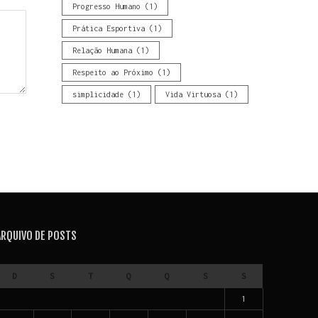
Progresso Humano
(1)
Prática Esportiva
(1)
Relação Humana
(1)
Respeito ao Próximo
(1)
simplicidade
(1)
Vida Virtuosa
(1)
ARQUIVO DE POSTS
D
S
T
Q
Q
S
S
1