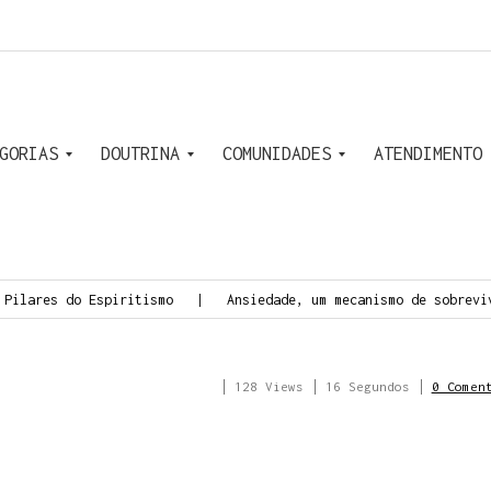
Ir para
GORIAS
DOUTRINA
COMUNIDADES
ATENDIMENTO
A Gênese
O Céu e o Inferno
O Livro dos Médiuns
O Livro dos Espíritos
O Evangelho Segundo o Espiritismo
Gaejo – Grupo Espírita
IAS Marina – OSCIP
Pilares do Espiritismo
Ansiedade, um mecanismo de sobreviv
128 Views
16 Segundos
0 Comen