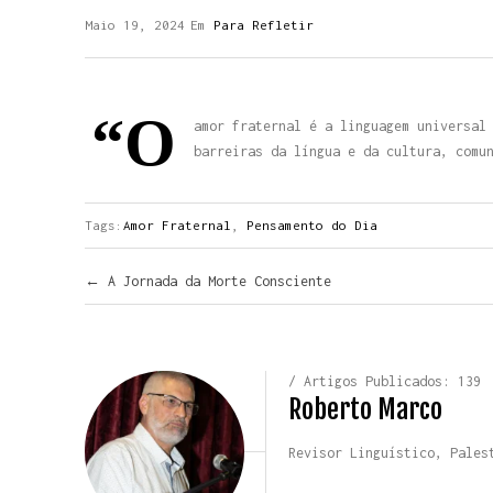
Maio 19, 2024
Em
Para Refletir
“O
amor fraternal é a linguagem universal
barreiras da língua e da cultura, comu
Tags:
Amor Fraternal
,
Pensamento do Dia
Navegar pelos Posts
←
A Jornada da Morte Consciente
/ Artigos Publicados: 139
Roberto Marco
Revisor Linguístico, Pales