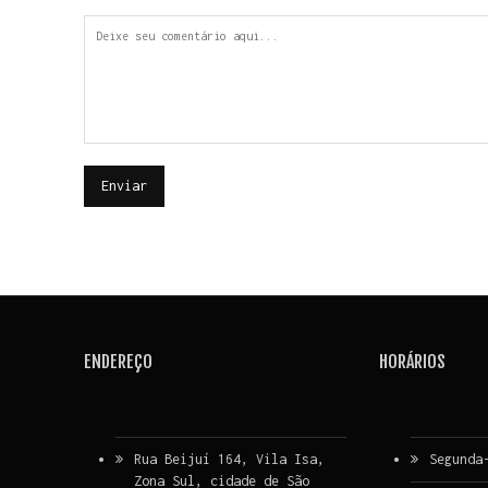
ENDEREÇO
HORÁRIOS
Rua Beijuí 164, Vila Isa,
Segunda
Zona Sul, cidade de São