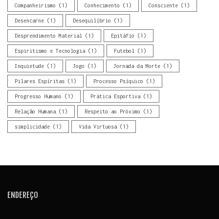
Companheirismo
(1)
Conhecimento
(1)
Consciente
(1)
Desencarne
(1)
Desequilíbrio
(1)
Desprendimento Material
(1)
Epitáfio
(1)
Espiritismo e Tecnologia
(1)
Futebol
(1)
Inquietude
(1)
Jogo
(1)
Jornada da Morte
(1)
Pilares Espíritas
(1)
Processo Psíquico
(1)
Progresso Humano
(1)
Prática Esportiva
(1)
Relação Humana
(1)
Respeito ao Próximo
(1)
simplicidade
(1)
Vida Virtuosa
(1)
ENDEREÇO