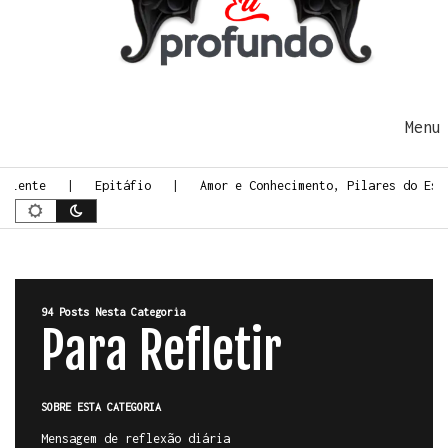
Ir para o conteúdo
Me
ente
Epitáfio
Amor e Conhecimento, Pilares do Espiri
94 Posts Nesta Categoria
Para Refletir
SOBRE ESTA CATEGORIA
Mensagem de reflexão diária