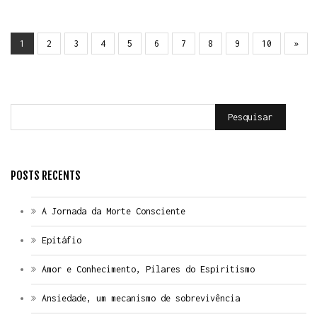
1
2
3
4
5
6
7
8
9
10
»
Pesquisar
POSTS RECENTS
A Jornada da Morte Consciente
Epitáfio
Amor e Conhecimento, Pilares do Espiritismo
Ansiedade, um mecanismo de sobrevivência