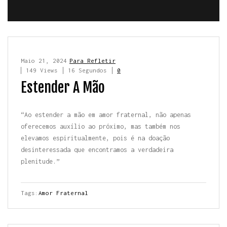
Maio 21, 2024
Para Refletir
149 Views
16 Segundos
0
Estender A Mão
“Ao estender a mão em amor fraternal, não apenas
oferecemos auxílio ao próximo, mas também nos
elevamos espiritualmente, pois é na doação
desinteressada que encontramos a verdadeira
plenitude.”
Tags:
Amor Fraternal