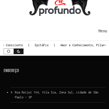
Ir para o conteúdo
Me
rte Consciente
Epitáfio
Amor e Conhecimento, Pilares
ENDEREÇO
Rua Beijuí 164, Vila Isa, Zona Sul, cidade de São
Paulo – SP