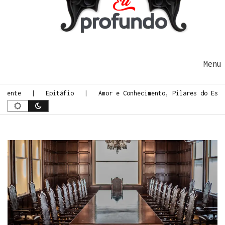
Ir para o conteúdo
Me
te
Epitáfio
Amor e Conhecimento, Pilares do Espiriti