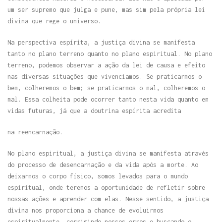
um ser supremo que julga e pune, mas sim pela própria lei
divina que rege o universo.
Na perspectiva espírita,
a justiça divina se manifesta
tanto no plano terreno
quanto no plano espiritual.
No plano
terreno, podemos
observar a ação da lei
de causa e efeito
nas
diversas situações que
vivenciamos. Se praticarmos
o
bem, colheremos o bem;
se praticarmos o mal,
colheremos o
mal. Essa
colheita pode ocorrer
tanto nesta vida quanto
em
vidas futuras, já que
a doutrina espírita acredita
na reencarnação.
No plano espiritual, a justiça divina se manifesta através
do processo de desencarnação e da vida após a morte. Ao
deixarmos o corpo físico, somos levados para o mundo
espiritual, onde teremos a oportunidade de refletir sobre
nossas ações e aprender com elas. Nesse sentido, a justiça
divina nos proporciona a chance de evoluirmos
espiritualmente, corrigindo nossos erros e buscando o