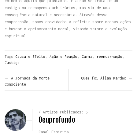
colhemos aquilo que plantamos. Ela não se trata de um
castigo ou recompensa arbitrários, mas sim de uma
consequência natural e necessária. Através dessa
compreensão, somos convidados a refletir sobre nossas ações
e buscar o aprimoramento moral, visando sempre a evolução
espiritual.
Tags:
Causa e Efeito
,
Ação e Reação
,
Carma
,
reencarnação
,
Justiça
Navegar pelos Posts
←
A Jornada da Morte
Quem foi Allan Kardec
→
Consciente
/ Artigos Publicados: 5
Oeuprofundo
Canal Espírita