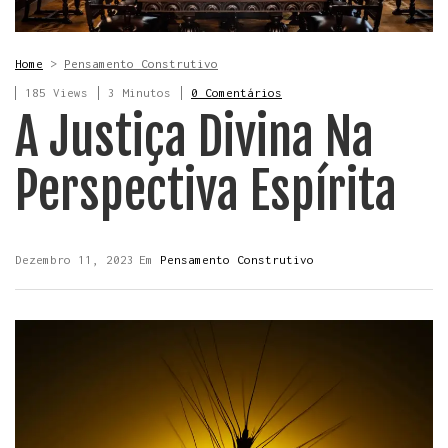
Home
>
Pensamento Construtivo
185 Views
3 Minutos
0 Comentários
A Justiça Divina Na
Perspectiva Espírita
Dezembro 11, 2023
Em
Pensamento Construtivo