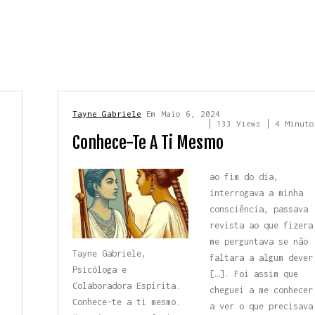
Tayne Gabriele
Em
Maio 6, 2024
s
133 Views
4 Minuto
Conhece-Te A Ti Mesmo
ao fim do dia,
interrogava a minha
consciência, passava
revista ao que fizera
me perguntava se não
Tayne Gabriele,
faltara a algum dever
Psicóloga
e
[…]. Foi assim que
Colaboradora Espírita.
cheguei a me conhecer
Conhece-te a ti mesmo.
a ver o que precisava