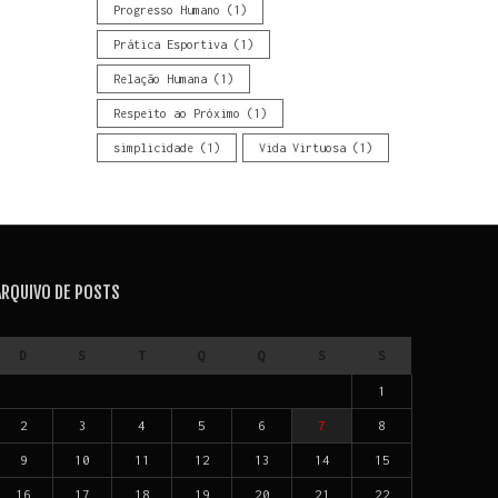
Progresso Humano
(1)
Prática Esportiva
(1)
Relação Humana
(1)
Respeito ao Próximo
(1)
simplicidade
(1)
Vida Virtuosa
(1)
ARQUIVO DE POSTS
D
S
T
Q
Q
S
S
1
2
3
4
5
6
7
8
9
10
11
12
13
14
15
16
17
18
19
20
21
22