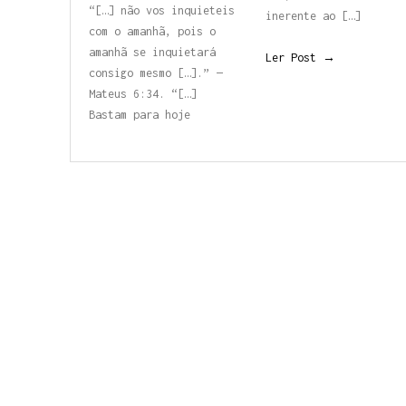
“[…] não vos inquieteis
inerente ao […]
com o amanhã, pois o
amanhã
se inquietará
Ler Post →
consigo
mesmo […].” —
Mateus 6:34.
“[…]
Bastam para hoje