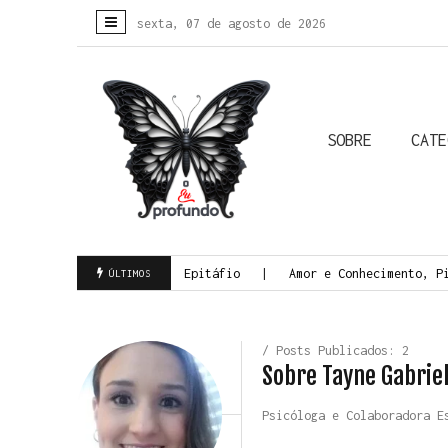
sexta, 07 de agosto de 2026
SOBRE
CATE
Colunistas
Biografias
Crônicas
Histórias Reais
Todas
a Morte Consciente
Epitáfio
Amor e Conhecimento, Pil
ÚLTIMOS
/ Posts Publicados: 2
Sobre Tayne Gabrie
Psicóloga e Colaboradora E