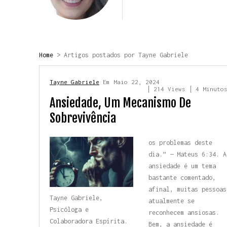
Home
> Artigos postados por Tayne Gabriele
Tayne Gabriele
Em
Maio 22, 2024
214 Views
4 Minuto
Ansiedade, Um Mecanismo De
Sobrevivência
os problemas deste
dia.” — Mateus 6:34. A
ansiedade é um tema
bastante comentado,
afinal, muitas pessoas
Tayne Gabriele,
atualmente se
Psicóloga
e
reconhecem ansiosas.
Colaboradora Espírita.
Bem, a ansiedade é