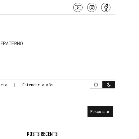
 o conteúdo
 FRATERNO
cia
Estender a mão
A Jornada da Morte Consciente
Pesquisar
POSTS RECENTS