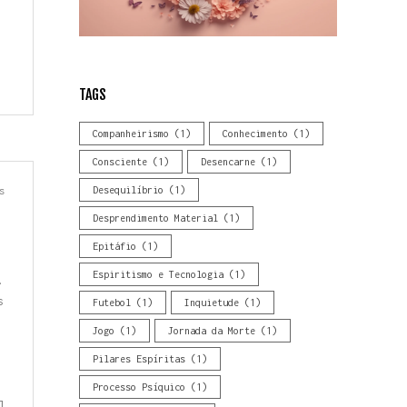
TAGS
Companheirismo
(1)
Conhecimento
(1)
Consciente
(1)
Desencarne
(1)
s
Desequilíbrio
(1)
Desprendimento Material
(1)
Epitáfio
(1)
Espiritismo e Tecnologia
(1)
.
s
Futebol
(1)
Inquietude
(1)
Jogo
(1)
Jornada da Morte
(1)
Pilares Espíritas
(1)
Processo Psíquico
(1)
]