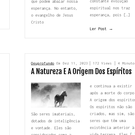
constante evolução
que podem abalar
nossa
espiritual nos traz
esperança. No entanto,
esperança, pois […]
o evangelho de Jesus
Cristo
Ler Post →
s
Oeuprofundo
Em
Dez 11, 2023
172 Views
4 Minuto
A Natureza E A Origem Dos Espíritos
e continua a existir
após a morte do corpo
A origem dos espírito
Os espíritos não são
criados, mas sim, são
São seres imateriais,
seres que têm uma
dotados
de inteligência
existência anterior à
e vontade.
Eles são
vida terrena. Eles […
considerados
como a