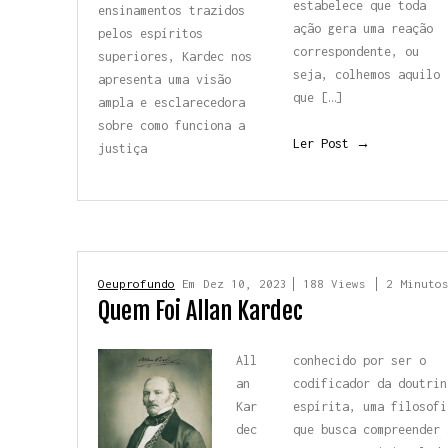
estabelece que toda
ensinamentos
trazidos
ação gera uma reação
pelos espíritos
correspondente, ou
superiores, Kardec nos
seja, colhemos aquilo
apresenta uma visão
que […]
ampla
e esclarecedora
sobre
como funciona a
Ler Post →
justiça
Oeuprofundo
Em
Dez 10, 2023
188 Views
2 Minuto
Quem Foi Allan Kardec
All
conhecido por ser o
an
codificador da doutrin
Kar
espírita, uma filosofi
dec
que busca compreender 