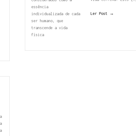
essência
Ler Post →
individualizada
de cada
ser humano, que
transcende a vida
física
s
a
a
a