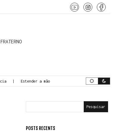
 o conteúdo
 FRATERNO
a
Estender a mão
A Jornada da Morte Consciente
Pesquisar
POSTS RECENTS