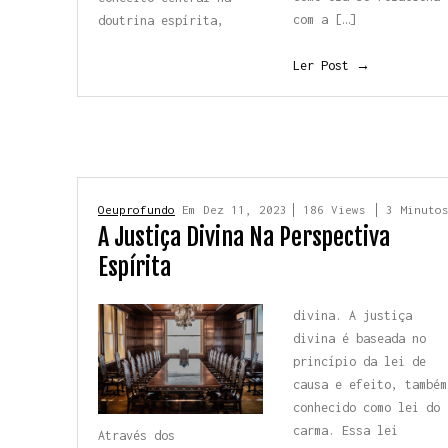
com a […]
doutrina espírita,
Ler Post →
Oeuprofundo
Em
Dez 11, 2023
186 Views
3 Minuto
A Justiça Divina Na Perspectiva
Espírita
divina. A justiça
divina é baseada no
princípio da lei de
causa e efeito, também
conhecido como lei do
carma. Essa lei
Através dos