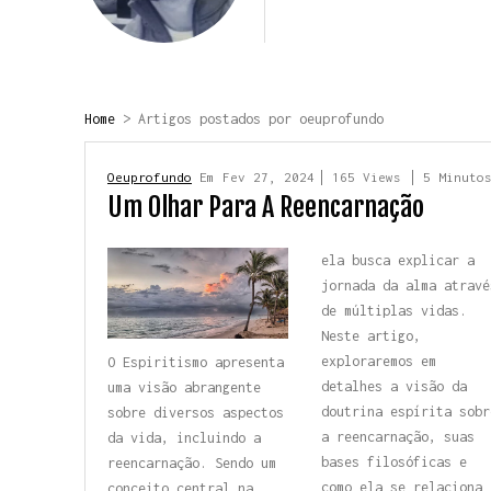
Home
> Artigos postados por oeuprofundo
Oeuprofundo
Em
Fev 27, 2024
165 Views
5 Minuto
Um Olhar Para A Reencarnação
ela busca explicar a
jornada da alma atravé
de múltiplas vidas.
Neste artigo,
exploraremos em
O Espiritismo apresenta
detalhes a visão da
uma visão abrangente
doutrina espírita sobr
sobre
diversos aspectos
a reencarnação, suas
da vida,
incluindo a
bases filosóficas e
reencarnação.
Sendo um
como ela se relaciona
conceito central
na