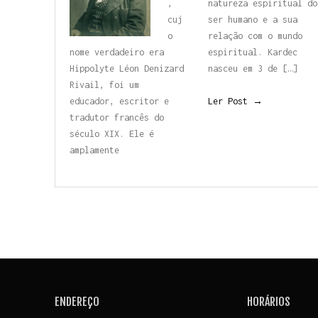
,
natureza espiritual do
cuj
ser humano e a sua
o
relação com o mundo
nome
verdadeiro era
espiritual. Kardec
Hippolyte
Léon Denizard
nasceu em 3 de […]
Rivail,
foi um
educador, escritor
e
Ler Post →
tradutor francês do
século XIX. Ele é
amplamente
ENDEREÇO
HORÁRIOS