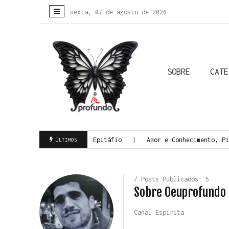
sexta, 07 de agosto de 2026
SOBRE
CATE
Colunistas
Biografias
Crônicas
Histórias Reais
Todas
 Morte Consciente
Epitáfio
Amor e Conhecimento, Pila
ÚLTIMOS
/ Posts Publicados: 5
Sobre Oeuprofundo
Canal Espírita