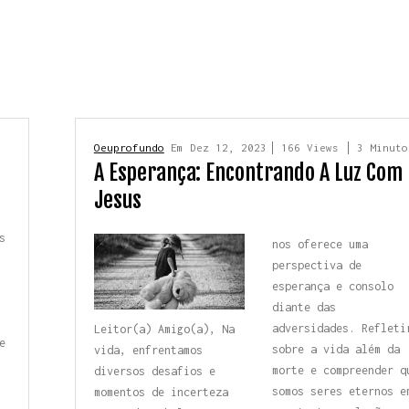
s
Oeuprofundo
Em
Dez 12, 2023
166 Views
3 Minuto
A Esperança: Encontrando A Luz Com
Jesus
s
nos oferece uma
perspectiva de
esperança e consolo
diante das
adversidades. Refleti
Leitor(a) Amigo(a), Na
e
sobre a vida além da
vida, enfrentamos
morte e compreender q
diversos
desafios e
somos seres eternos e
momentos de
incerteza