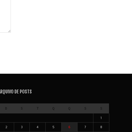
ARQUIVO DE POSTS
D
S
T
Q
Q
S
S
1
2
3
4
5
6
7
8