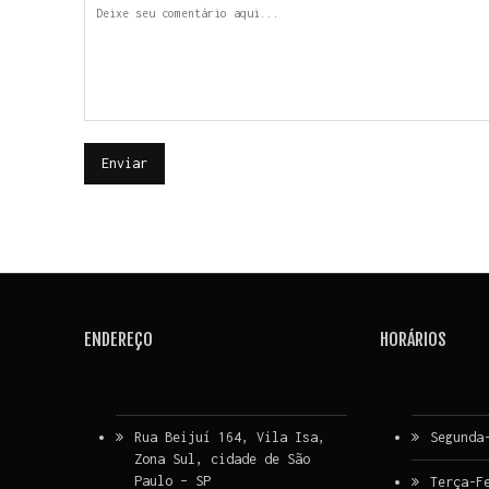
ENDEREÇO
HORÁRIOS
Rua Beijuí 164, Vila Isa,
Segunda
Zona Sul, cidade de São
Paulo – SP
Terça-F