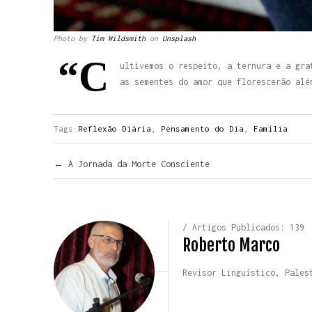
Photo by
Tim Wildsmith
on
Unsplash
“C
ultivemos o respeito, a ternura e a gra
as sementes do amor que florescerão alé
Tags:
Reflexão Diária
,
Pensamento do Dia
,
Família
Navegar pelos Posts
←
A Jornada da Morte Consciente
/ Artigos Publicados: 139
Roberto Marco
Revisor Linguístico, Pales