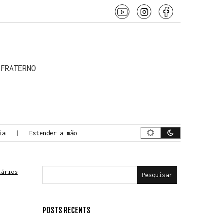
 o conteúdo
 FRATERNO
Estender a mão
A Jornada da Morte Consciente
Epit
tários
Pesquisar
POSTS RECENTS