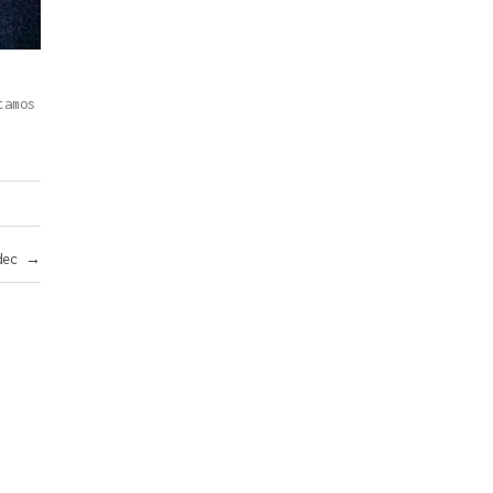
tamos
rdec
→