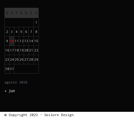
D
S
T
Q
Q
S
S
1
2
3
4
5
6
7
8
9
10
11
12
13
14
15
16
17
18
19
20
21
22
23
24
25
26
27
28
29
30
31
agosto
2026
« jun
© Copyright 2023 - Soilore Design.
Ir para
o
conteúdo