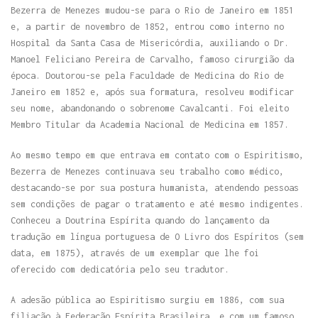
Bezerra de Menezes mudou-se para o Rio de Janeiro em 1851
e, a partir de novembro de 1852, entrou como interno no
Hospital da Santa Casa de Misericórdia, auxiliando o Dr.
Manoel Feliciano Pereira de Carvalho, famoso cirurgião da
época. Doutorou-se pela Faculdade de Medicina do Rio de
Janeiro em 1852 e, após sua formatura, resolveu modificar
seu nome, abandonando o sobrenome Cavalcanti. Foi eleito
Membro Titular da Academia Nacional de Medicina em 1857.
Ao mesmo tempo em que entrava em contato com o Espiritismo,
Bezerra de Menezes continuava seu trabalho como médico,
destacando-se por sua postura humanista, atendendo pessoas
sem condições de pagar o tratamento e até mesmo indigentes.
Conheceu a Doutrina Espírita quando do lançamento da
tradução em língua portuguesa de O Livro dos Espíritos (sem
data, em 1875), através de um exemplar que lhe foi
oferecido com dedicatória pelo seu tradutor.
A adesão pública ao Espiritismo surgiu em 1886, com sua
filiação à Federação Espírita Brasileira, e com um famoso