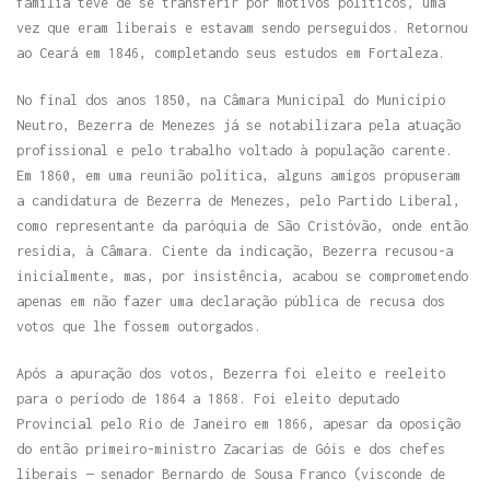
família teve de se transferir por motivos políticos, uma
vez que eram liberais e estavam sendo perseguidos. Retornou
ao Ceará em 1846, completando seus estudos em Fortaleza.
No final dos anos 1850, na Câmara Municipal do Município
Neutro, Bezerra de Menezes já se notabilizara pela atuação
profissional e pelo trabalho voltado à população carente.
Em 1860, em uma reunião política, alguns amigos propuseram
a candidatura de Bezerra de Menezes, pelo Partido Liberal,
como representante da paróquia de São Cristóvão, onde então
residia, à Câmara. Ciente da indicação, Bezerra recusou-a
inicialmente, mas, por insistência, acabou se comprometendo
apenas em não fazer uma declaração pública de recusa dos
votos que lhe fossem outorgados.
Após a apuração dos votos, Bezerra foi eleito e reeleito
para o período de 1864 a 1868. Foi eleito deputado
Provincial pelo Rio de Janeiro em 1866, apesar da oposição
do então primeiro-ministro Zacarias de Góis e dos chefes
liberais — senador Bernardo de Sousa Franco (visconde de