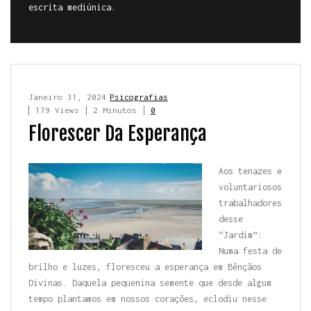
escrita mediúnica.
Janeiro 31, 2024
Psicografias
179 Views
2 Minutos
0
Florescer Da Esperança
Aos tenazes e
voluntariosos
trabalhadores
desse
“Jardim”:
Numa festa de
brilho e luzes, floresceu a esperança em Bênçãos
Divinas. Daquela pequenina semente que desde algum
tempo plantamos em nossos corações, eclodiu nesse