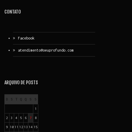
CONTATO
Facebook
atendimento@oeuprofundo.com
ARQUIVO DE POSTS
D
S
T
Q
Q
S
S
1
2
3
4
5
6
7
8
9
10
11
12
13
14
15