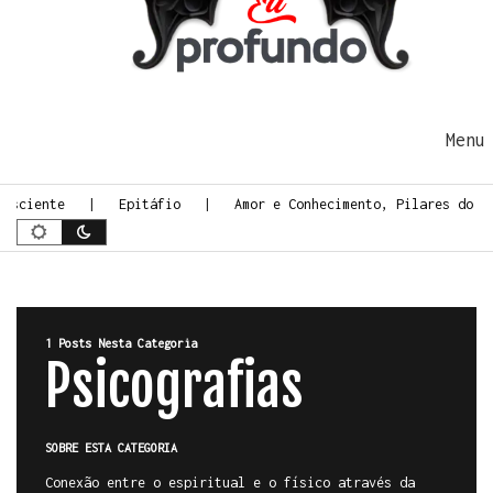
Ir para o conteúdo
Me
nsciente
Epitáfio
Amor e Conhecimento, Pilares do Es
1 Posts Nesta Categoria
Psicografias
SOBRE ESTA CATEGORIA
Conexão entre o espiritual e o físico através da