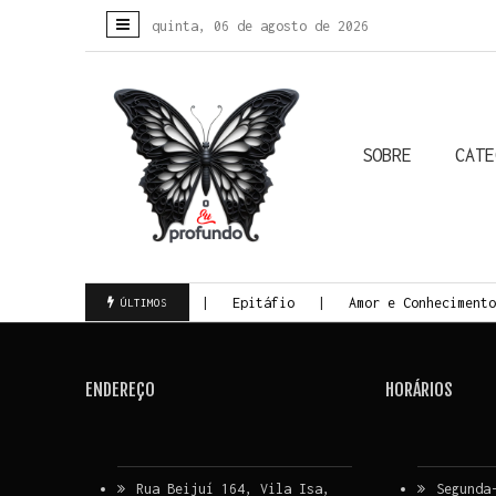
quinta, 06 de agosto de 2026
SOBRE
CATE
Colunistas
Biografias
Crônicas
Histórias Reais
Todas
ada da Morte Consciente
Epitáfio
Amor e Conhecimento
ÚLTIMOS
ENDEREÇO
HORÁRIOS
Rua Beijuí 164, Vila Isa,
Segunda