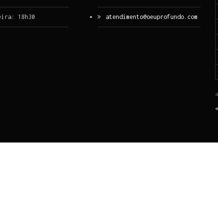
eira: 18h30
atendimento@oeuprofundo.com