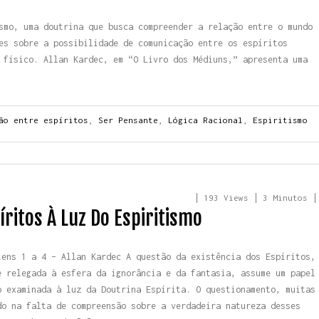
smo, uma doutrina que busca compreender a relação entre o mundo
es sobre a possibilidade de comunicação entre os espíritos
 físico. Allan Kardec, em “O Livro dos Médiuns,” apresenta uma
ão entre espíritos
,
Ser Pensante
,
Lógica Racional
,
Espiritismo
193 Views
3 Minutos
íritos À Luz Do Espiritismo
tens 1 a 4 – Allan Kardec A questão da existência dos Espíritos,
e relegada à esfera da ignorância e da fantasia, assume um papel
o examinada à luz da Doutrina Espírita. O questionamento, muitas
do na falta de compreensão sobre a verdadeira natureza desses