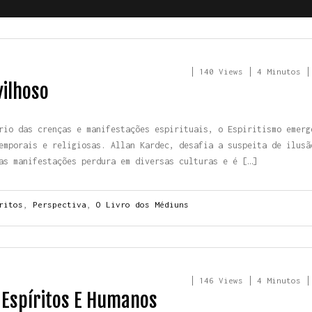
140 Views
4 Minutos
ilhoso
io das crenças e manifestações espirituais, o Espiritismo emerg
emporais e religiosas. Allan Kardec, desafia a suspeita de ilusã
as manifestações perdura em diversas culturas e é […]
ritos
,
Perspectiva
,
O Livro dos Médiuns
146 Views
4 Minutos
 Espíritos E Humanos