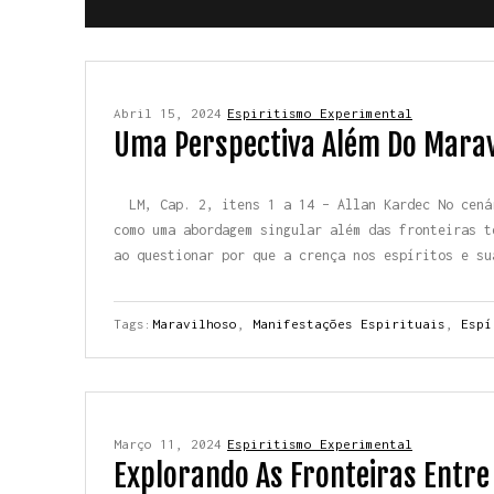
Abril 15, 2024
Espiritismo Experimental
Uma Perspectiva Além Do Marav
LM, Cap. 2, itens 1 a 14 – Allan Kardec No cenár
como uma abordagem singular além das fronteiras t
ao questionar por que a crença nos espíritos e su
Tags:
Maravilhoso
,
Manifestações Espirituais
,
Espí
Março 11, 2024
Espiritismo Experimental
Explorando As Fronteiras Entre