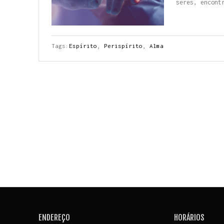
seres, encont
Tags:
Espírito
,
Perispírito
,
Alma
ENDEREÇO
HORÁRIOS