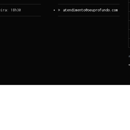
eira: 18h30
atendimento@oeuprofundo.com