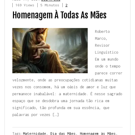
169 Views
5 Minutos
2
Homenagem À Todas As Mães
Roberto
Marco,
Revisor
Linguístico
Em um mundo
onde o tempo
parece correr
velozmente, onde as preocupações cotidianas muitas
vezes nos consomem, há um oásis de amor e luz que
permanece inabalável: a maternidade. É nesse sagrado
espaço que se desdobra uma jornada tão rica em
significado, tão profunda em sua essência, que
palavras por vezes […]
Tags:
Maternidade
,
Dia das Mães
,
Homenagem às Mães
,