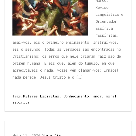
Marco,
Revisor
Linguístico e
Orientador
Espírita
“Espíritas,
amai-vos, eis o primeiro ensinamento. Instruí-vos,
eis o segundo. Todas as verdades são encontradas no
Cristianismo; os erros que nele criaram raiz são de
origem humana. E eis que, além do túmulo, em que
acreditáveis o nada, vozes vêm clamar-vos: Irmãos!
nada perece. Jesus Cristo é o […]
Tags:
Pilares Espíritas
,
Conhecimento
,
amor
,
moral
espírita
Maio 11, 2024
Dia A Dia