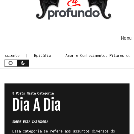
Ir para o conteúdo
Me
ciente
Epitáfio
Amor e Conhecimento, Pilares do Espi
8 Posts Nesta Categoria
Dia A Dia
SOBRE ESTA CATEGORIA
Essa categoria se refere aos assuntos diversos do