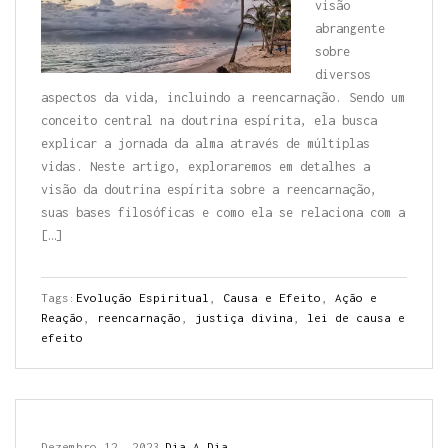
visão
abrangente
sobre
diversos
aspectos da vida, incluindo a reencarnação. Sendo um
conceito central na doutrina espírita, ela busca
explicar a jornada da alma através de múltiplas
vidas. Neste artigo, exploraremos em detalhes a
visão da doutrina espírita sobre a reencarnação,
suas bases filosóficas e como ela se relaciona com a
[…]
Tags:
Evolução Espiritual
,
Causa e Efeito
,
Ação e
Reação
,
reencarnação
,
justiça divina
,
lei de causa e
efeito
Dezembro 12, 2023
Dia A Dia