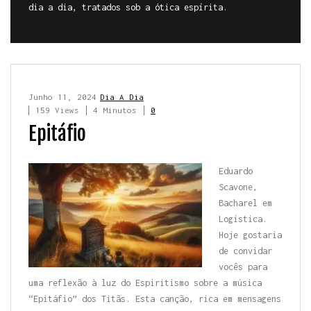
dia a dia, tratados sob a ótica espírita.
Junho 11, 2024
Dia A Dia
159 Views
4 Minutos
0
Epitáfio
Eduardo
Scavone,
Bacharel em
Logística.
Hoje gostaria
de convidar
vocês para
uma reflexão à luz do Espiritismo sobre a música
“Epitáfio” dos Titãs. Esta canção, rica em mensagens