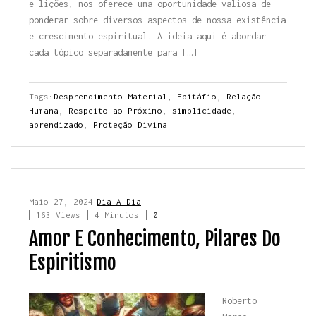
e lições, nos oferece uma oportunidade valiosa de
ponderar sobre diversos aspectos de nossa existência
e crescimento espiritual. A ideia aqui é abordar
cada tópico separadamente para […]
Tags:
Desprendimento Material
,
Epitáfio
,
Relação
Humana
,
Respeito ao Próximo
,
simplicidade
,
aprendizado
,
Proteção Divina
Maio 27, 2024
Dia A Dia
163 Views
4 Minutos
0
Amor E Conhecimento, Pilares Do
Espiritismo
Roberto