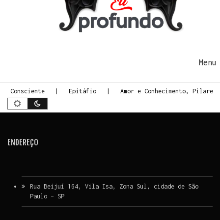
Ir para o conteúdo
Me
te Consciente
Epitáfio
Amor e Conhecimento, Pilares 
ENDEREÇO
Rua Beijuí 164, Vila Isa, Zona Sul, cidade de São
Paulo – SP