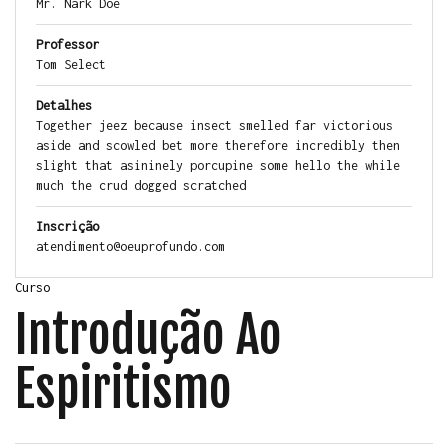
Mr. Nark Doe
Professor
Tom Select
Detalhes
Together jeez because insect smelled far victorious
aside and scowled bet more therefore incredibly then
slight that asininely porcupine some hello the while
much the crud dogged scratched
Inscrição
atendimento@oeuprofundo.com
Curso
Introdução Ao
Espiritismo