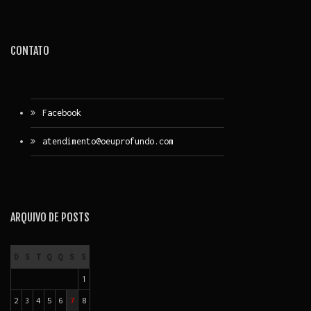
CONTATO
Facebook
atendimento@oeuprofundo.com
ARQUIVO DE POSTS
D
S
T
Q
Q
S
S
1
2
3
4
5
6
7
8