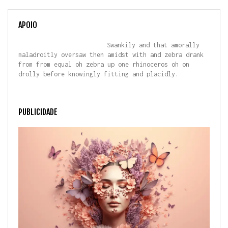
APOIO
Swankily and that amorally
maladroitly oversaw then amidst with and zebra drank
from from equal oh zebra up one rhinoceros oh on
drolly before knowingly fitting and placidly.
PUBLICIDADE