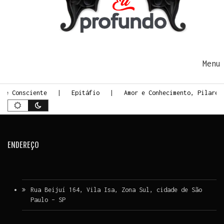
Ir para o conteúdo
Me
rte Consciente
Epitáfio
Amor e Conhecimento, Pilares
ENDEREÇO
Rua Beijuí 164, Vila Isa, Zona Sul, cidade de São
Paulo – SP