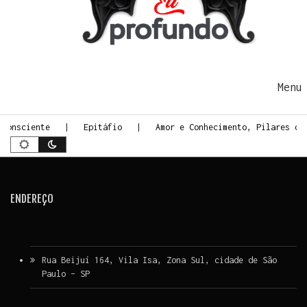
Ir para o conteúdo
Me
 Consciente
Epitáfio
Amor e Conhecimento, Pilares do
ENDEREÇO
Rua Beijuí 164, Vila Isa, Zona Sul, cidade de São
Paulo – SP