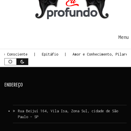
Ir para o conteúdo
Me
rte Consciente
Epitáfio
Amor e Conhecimento, Pilares
ENDEREÇO
Rua Beijuí 164, Vila Isa, Zona Sul, cidade de São
Paulo – SP