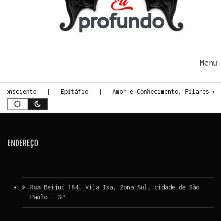
Ir para o conteúdo
Me
 Consciente
Epitáfio
Amor e Conhecimento, Pilares do
ENDEREÇO
Rua Beijuí 164, Vila Isa, Zona Sul, cidade de São
Paulo – SP