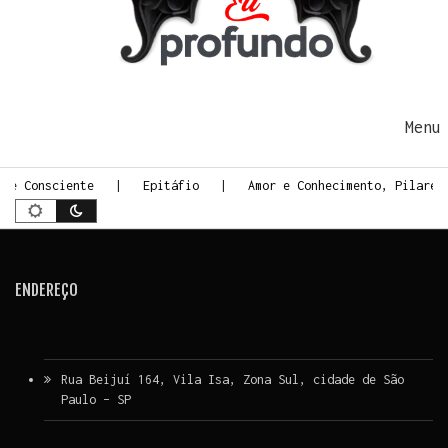
Ir para o conteúdo
Me
rte Consciente
Epitáfio
Amor e Conhecimento, Pilares
ENDEREÇO
Rua Beijuí 164, Vila Isa, Zona Sul, cidade de São
Paulo – SP