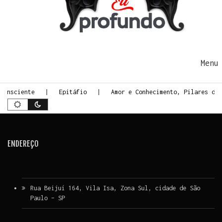
Ir para o conteúdo
Me
Consciente
Epitáfio
Amor e Conhecimento, Pilares do
ENDEREÇO
Rua Beijuí 164, Vila Isa, Zona Sul, cidade de São
Paulo – SP