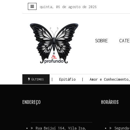
quinta, 06 de agosto de 2026
SOBRE
CATE
Colunistas
Biografias
Crônicas
Histórias Reais
Todas
da da Morte Consciente
Epitáfio
Amor e Conhecimento,
ÚLTIMOS
ENDEREÇO
HORÁRIOS
Rua Beijuí 164, Vila Isa,
Segunda