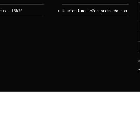
eira: 18h30
atendimento@oeuprofundo.com