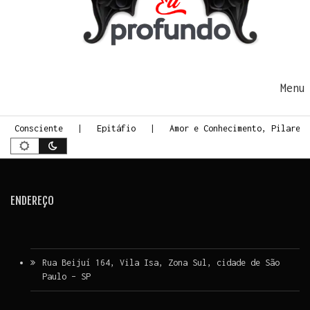
Ir para o conteúdo
Me
te Consciente
Epitáfio
Amor e Conhecimento, Pilares
ENDEREÇO
Rua Beijuí 164, Vila Isa, Zona Sul, cidade de São
Paulo – SP