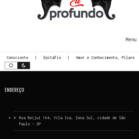
Ir para o conteúdo
Me
te Consciente
Epitáfio
Amor e Conhecimento, Pilares
ENDEREÇO
Rua Beijuí 164, Vila Isa, Zona Sul, cidade de São
Paulo – SP