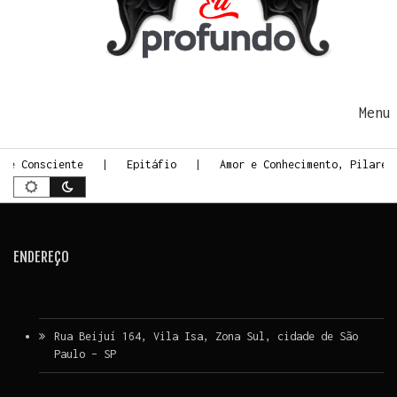
Ir para o conteúdo
Me
rte Consciente
Epitáfio
Amor e Conhecimento, Pilares
ENDEREÇO
Rua Beijuí 164, Vila Isa, Zona Sul, cidade de São
Paulo – SP