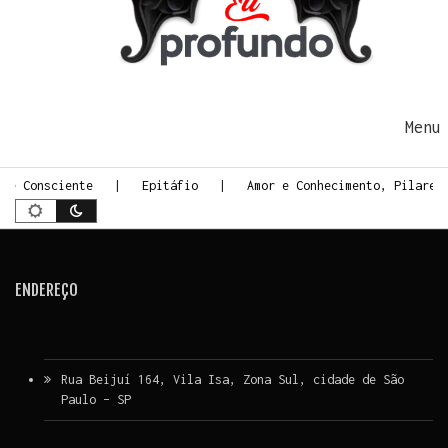
Ir para o conteúdo
Me
rte Consciente
Epitáfio
Amor e Conhecimento, Pilares
ENDEREÇO
Rua Beijuí 164, Vila Isa, Zona Sul, cidade de São
Paulo – SP