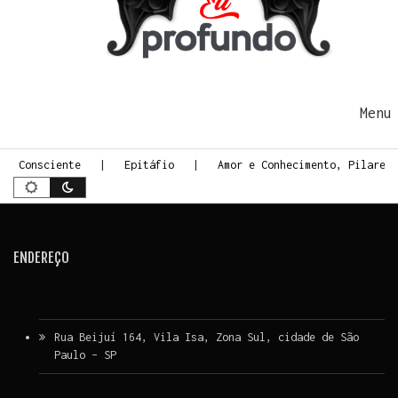
Ir para o conteúdo
Me
te Consciente
Epitáfio
Amor e Conhecimento, Pilares
ENDEREÇO
Rua Beijuí 164, Vila Isa, Zona Sul, cidade de São
Paulo – SP