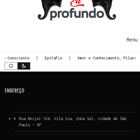
Ir para o conteúdo
Me
rte Consciente
Epitáfio
Amor e Conhecimento, Pilares
ENDEREÇO
Rua Beijuí 164, Vila Isa, Zona Sul, cidade de São
Paulo – SP