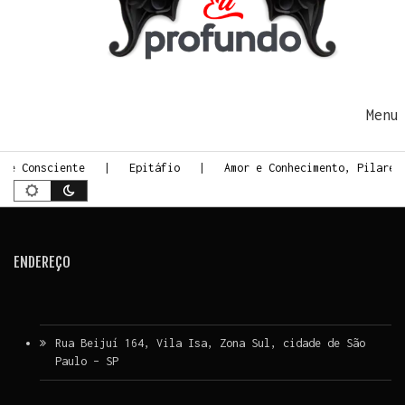
Ir para o conteúdo
Me
rte Consciente
Epitáfio
Amor e Conhecimento, Pilares
ENDEREÇO
Rua Beijuí 164, Vila Isa, Zona Sul, cidade de São
Paulo – SP