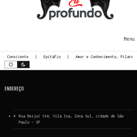
Ir para o conteúdo
Me
rte Consciente
Epitáfio
Amor e Conhecimento, Pilares
ENDEREÇO
Rua Beijuí 164, Vila Isa, Zona Sul, cidade de São
Paulo – SP