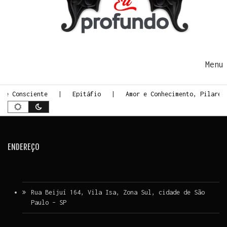
Ir para o conteúdo
Me
rte Consciente
Epitáfio
Amor e Conhecimento, Pilares
ENDEREÇO
Rua Beijuí 164, Vila Isa, Zona Sul, cidade de São
Paulo – SP