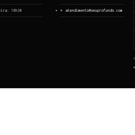
eira: 18h30
atendimento@oeuprofundo.com