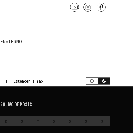
 o conteúdo
 FRATERNO
Estender a mão
A Jornada da Morte Consciente
ARQUIVO DE POSTS
D
S
T
Q
Q
S
S
1