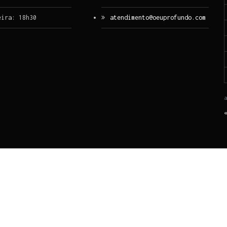
eira: 18h30
atendimento@oeuprofundo.com