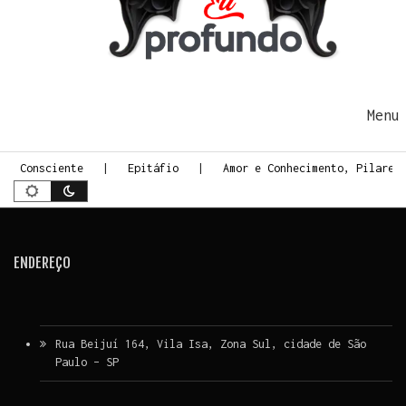
Ir para o conteúdo
Me
te Consciente
Epitáfio
Amor e Conhecimento, Pilares 
ENDEREÇO
Rua Beijuí 164, Vila Isa, Zona Sul, cidade de São
Paulo – SP