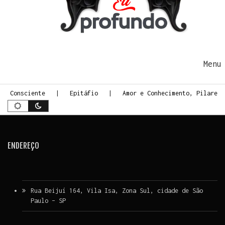
Ir para o conteúdo
Me
te Consciente
Epitáfio
Amor e Conhecimento, Pilares 
ENDEREÇO
Rua Beijuí 164, Vila Isa, Zona Sul, cidade de São
Paulo – SP