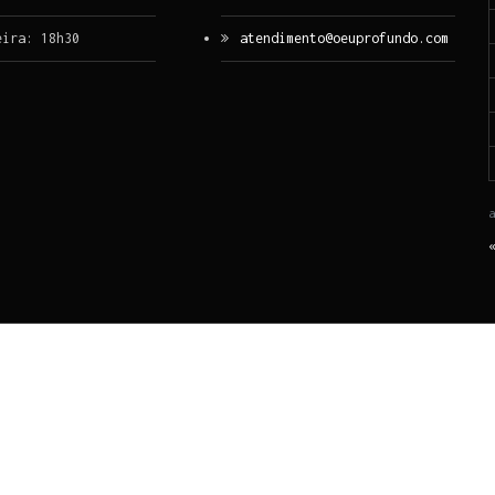
eira: 18h30
atendimento@oeuprofundo.com