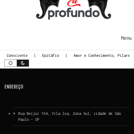
Ir para o conteúdo
Me
rte Consciente
Epitáfio
Amor e Conhecimento, Pilares
ENDEREÇO
Rua Beijuí 164, Vila Isa, Zona Sul, cidade de São
Paulo – SP