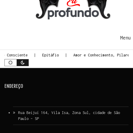
Ir para o conteúdo
Me
rte Consciente
Epitáfio
Amor e Conhecimento, Pilares
ENDEREÇO
Rua Beijuí 164, Vila Isa, Zona Sul, cidade de São
Paulo – SP