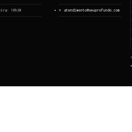
eira: 18h30
atendimento@oeuprofundo.com