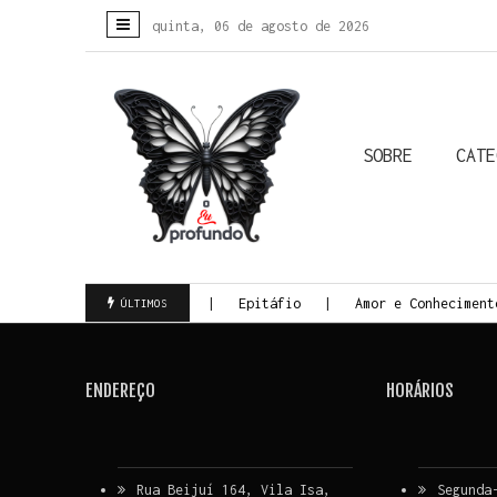
quinta, 06 de agosto de 2026
SOBRE
CATE
Colunistas
Biografias
Crônicas
Histórias Reais
Todas
nada da Morte Consciente
Epitáfio
Amor e Conheciment
ÚLTIMOS
ENDEREÇO
HORÁRIOS
Rua Beijuí 164, Vila Isa,
Segunda