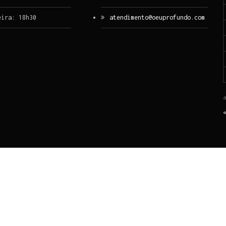
eira: 18h30
atendimento@oeuprofundo.com