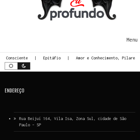
Ir para o conteúdo
Me
te Consciente
Epitáfio
Amor e Conhecimento, Pilares 
ENDEREÇO
Rua Beijuí 164, Vila Isa, Zona Sul, cidade de São
Paulo – SP