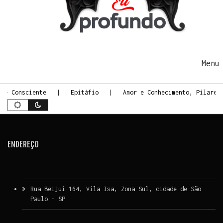
Ir para o conteúdo
Me
te Consciente
Epitáfio
Amor e Conhecimento, Pilares
ENDEREÇO
Rua Beijuí 164, Vila Isa, Zona Sul, cidade de São
Paulo – SP