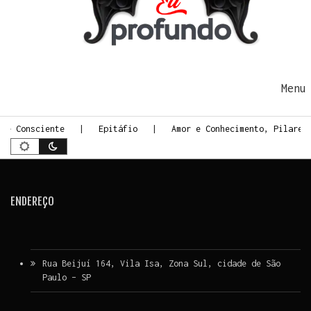
Ir para o conteúdo
Me
rte Consciente
Epitáfio
Amor e Conhecimento, Pilares
ENDEREÇO
Rua Beijuí 164, Vila Isa, Zona Sul, cidade de São
Paulo – SP