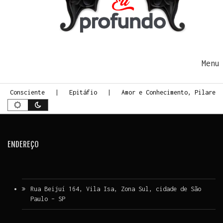
Ir para o conteúdo
Me
te Consciente
Epitáfio
Amor e Conhecimento, Pilares 
ENDEREÇO
Rua Beijuí 164, Vila Isa, Zona Sul, cidade de São
Paulo – SP