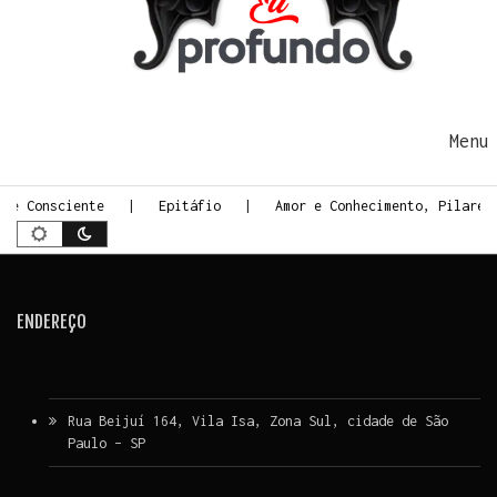
Ir para o conteúdo
Me
rte Consciente
Epitáfio
Amor e Conhecimento, Pilares
ENDEREÇO
Rua Beijuí 164, Vila Isa, Zona Sul, cidade de São
Paulo – SP