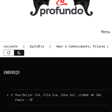
Ir para o conteúdo
Me
 Consciente
Epitáfio
Amor e Conhecimento, Pilares do
ENDEREÇO
Rua Beijuí 164, Vila Isa, Zona Sul, cidade de São
Paulo – SP